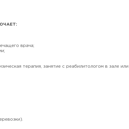
ЮЧАЕТ:
ечащего врача;
и;
зическая терапия, занятие с реабилитологом в зале или
еревозки).