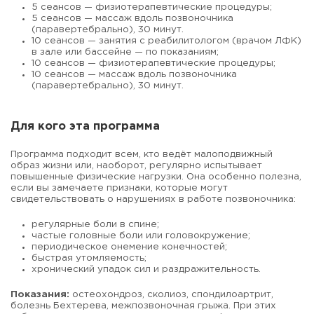
5 сеансов — физиотерапевтические процедуры;
5 сеансов — массаж вдоль позвоночника
(паравертебрально), 30 минут.
10 сеансов — занятия с реабилитологом (врачом ЛФК)
в зале или бассейне — по показаниям;
10 сеансов — физиотерапевтические процедуры;
10 сеансов — массаж вдоль позвоночника
(паравертебрально), 30 минут.
Для кого эта программа
Программа подходит всем, кто ведёт малоподвижный
образ жизни или, наоборот, регулярно испытывает
повышенные физические нагрузки. Она особенно полезна,
если вы замечаете признаки, которые могут
свидетельствовать о нарушениях в работе позвоночника:
регулярные боли в спине;
частые головные боли или головокружение;
периодическое онемение конечностей;
быстрая утомляемость;
хронический упадок сил и раздражительность.
Показания:
остеохондроз, сколиоз, спондилоартрит,
болезнь Бехтерева, межпозвоночная грыжа. При этих