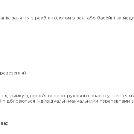
апія, заняття з реабілітологом в залі або басейні за мед
еревезення)
підтримку здоров’я опорно-рухового апарату, зняття м
кі підбираються індивідуальн мануальними терапевтами з
на:
: