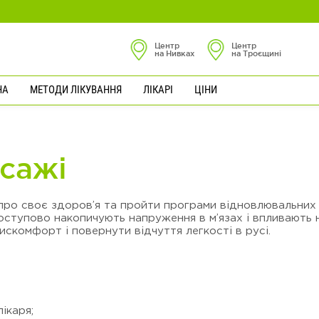
Центр
Центр
на Нивках
на Троєщині
НА
МЕТОДИ ЛІКУВАННЯ
ЛІКАРІ
ЦІНИ
сажі
про своє здоров’я та пройти програми відновлювальних
поступово накопичують напруження в м’язах і впливають 
скомфорт і повернути відчуття легкості в русі.
ікаря;