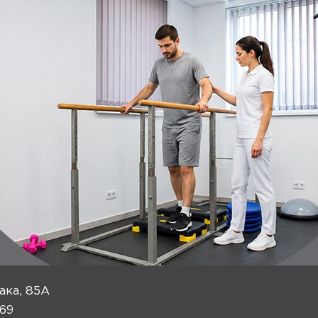
ака, 85А
 69