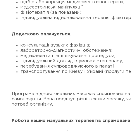
підбір або корекція медикаментозної терапії;
медсестринські маніпуляції;
фізіотерапія (за показами);
індивідуальна відновлювальна терапія: фізіотер
Додатково оплачується
:
консультації вузьких фахівців;
лабораторно-діагностичні обстеження;
медикаменти і інші лікувальні процедури;
індивідуальний догляд в умовах стаціонару;
перебування супроводжуючого в палаті;
транспортування по Києву і Україні (послуги п
Програма відновлювальних масажів спрямована на 
самопочуття. Вона поєднує різні техніки масажу, я
потреб організму.
Робота наших мануальних терапевтів спрямована 