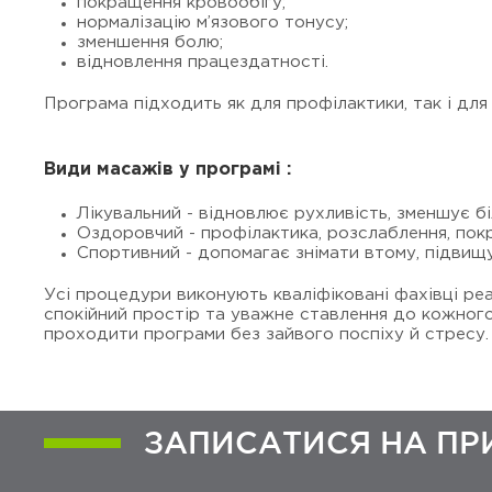
покращення кровообігу;
нормалізацію м’язового тонусу;
зменшення болю;
відновлення працездатності.
Програма підходить як для профілактики, так і для
Види масажів у програмі :
Лікувальний - відновлює рухливість, зменшує б
Оздоровчий - профілактика, розслаблення, пок
Спортивний - допомагає знімати втому, підвищу
Усі процедури виконують кваліфіковані фахівці реа
спокійний простір та уважне ставлення до кожног
проходити програми без зайвого поспіху й стресу.
ЗАПИСАТИСЯ НА П