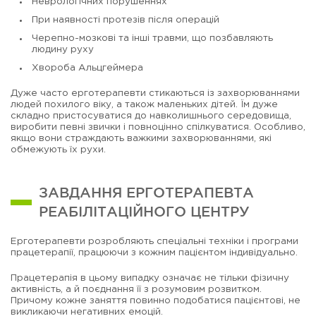
Неврологічних порушеннях
При наявності протезів після операцій
Черепно-мозкові та інші травми, що позбавляють
людину руху
Хвороба Альцгеймера
Дуже часто ерготерапевти стикаються із захворюваннями
людей похилого віку, а також маленьких дітей. Їм дуже
складно пристосуватися до навколишнього середовища,
виробити певні звички і повноцінно спілкуватися. Особливо,
якщо вони страждають важкими захворюваннями, які
обмежують їх рухи.
ЗАВДАННЯ ЕРГОТЕРАПЕВТА
РЕАБІЛІТАЦІЙНОГО ЦЕНТРУ
Ерготерапевти розробляють спеціальні техніки і програми
працетерапії, працюючи з кожним пацієнтом індивідуально.
Працетерапія в цьому випадку означає не тільки фізичну
активність, а й поєднання її з розумовим розвитком.
Причому кожне заняття повинно подобатися пацієнтові, не
викликаючи негативних емоцій.