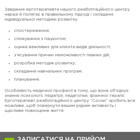
Завдання ерготерапевта нашого реабілітаційного центру
наразі й полягає в правильному підході і складанні
індивідуальної методики розвитку:
спостереження;
спілкування з пацієнтом;
оцінка важливих для клієнта видів діяльності;
з'ясування причин неможливості певних дій;
розробка методик розвитку;
складання навчальних програм;
планування.
Особливість медичної професії в тому, що вона об'єднує
знання психології, педіатрії, педагогіки, фізичної терапії.
Ерготерапевт реабілітаційного центру "Сосни" зробить все
можливе, щоб повернути вашим рідним активність і
щасливе повноцінне життя.
ЗАПИСАТИСЯ НА ПРИЙОМ