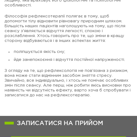
людину, яка враховує його фізіологічні та психологічні
особливості.
Філософія рефлексотерапії полягає в тому, щоб
допомогти тілу відновити рівновагу природним шляхом.
Більшість наших пацієнтів наголошують на тому, що після
сеансу з'являється відчуття легкості, спокою і
розслаблення. Хтось говорить про те, що зміни в кращу
сторону відбуваються і в інших аспектах життя:
поліпшується якість сну;
йде занепокоєння і відчуття постійної напруженості.
З огляду на те, що рефлексологія не пов'язана з ризиком,
вона може стати відмінним засобом зняття стресу.
Звичайно, все індивідуально, і хтось не помічає особливих
змін після сеансу. Але перш, ніж робити якісь висновки про
наявність чи відсутність ефекту, варто хоча б спробувати і
записатися до нас на рефлексотерапію.
ЗАПИСАТИСЯ НА ПРИЙОМ