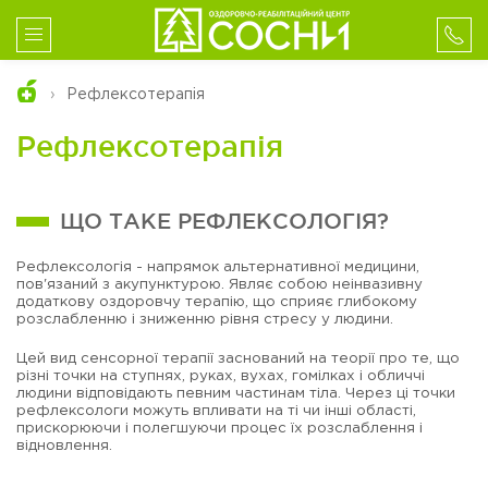
Рефлексотерапія
Рефлексотерапія
ЩО ТАКЕ РЕФЛЕКСОЛОГІЯ?
Рефлексологія - напрямок альтернативної медицини,
пов'язаний з акупунктурою. Являє собою неінвазивну
додаткову оздоровчу терапію, що сприяє глибокому
розслабленню і зниженню рівня стресу у людини.
Цей вид сенсорної терапії заснований на теорії про те, що
різні точки на ступнях, руках, вухах, гомілках і обличчі
людини відповідають певним частинам тіла. Через ці точки
рефлексологи можуть впливати на ті чи інші області,
прискорюючи і полегшуючи процес їх розслаблення і
відновлення.