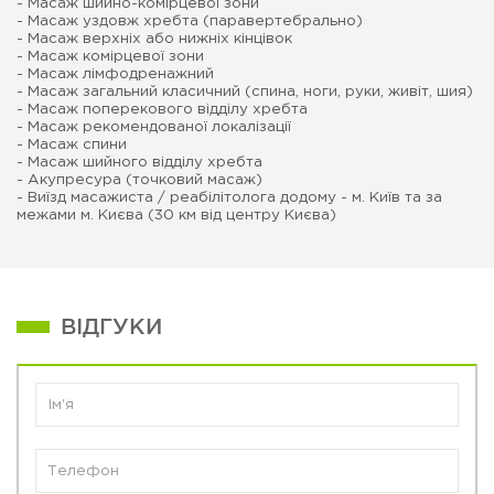
- Масаж шийно-комірцевої зони
- Масаж уздовж хребта (паравертебрально)
- Масаж верхніх або нижніх кінцівок
- Масаж комірцевої зони
- Масаж лімфодренажний
- Масаж загальний класичний (спина, ноги, руки, живіт, шия)
- Масаж поперекового відділу хребта
- Масаж рекомендованої локалізації
- Масаж спини
- Масаж шийного відділу хребта
- Акупресура (точковий масаж)
- Виїзд масажиста / реабілітолога додому - м. Київ та за
межами м. Києва (30 км від центру Києва)
ВІДГУКИ