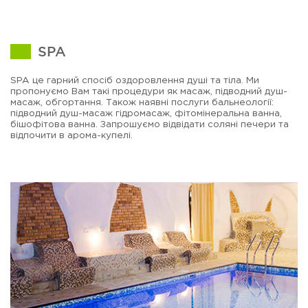
SPA
SPA це гарний спосіб оздоровлення душі та тіла. Ми
пропонуємо Вам такі процедури як масаж, підводний душ-
масаж, обгортання. Також наявні послуги бальнеології:
підводний душ-масаж гідромасаж, фітомінеральна ванна,
бішофітова ванна. Запрошуємо відвідати соляні печери та
відпочити в арома-купелі.